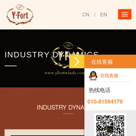
CN
EN
/
INDUSTRY DYNAMICS
在线客服
在线客服
热线电话
010-81594179
INDUSTRY DYNAMICS