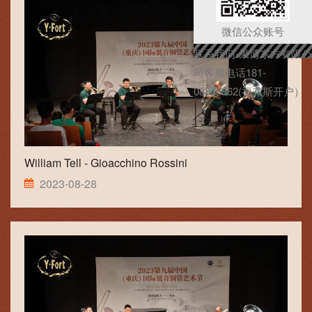
微信公众账号
联系我们-果博东方有限公
司客服电话181-
08888862(福布斯开户）
William Tell - Gioacchino Rossini
2023-08-28