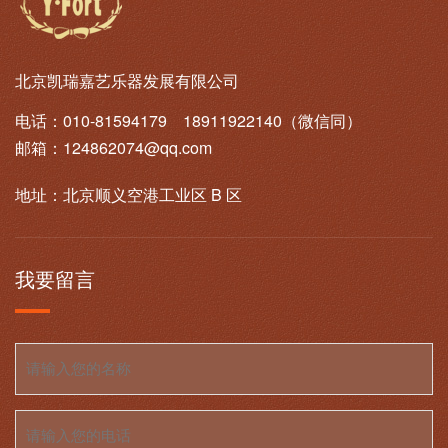
北京凯瑞嘉艺乐器发展有限公司
电话：010-81594179 18911922140（微信同）
邮箱：124862074@qq.com
地址：北京顺义空港工业区 B 区
我要留言