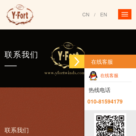
CN
EN
/
联系我们
在线客服
在线客服
热线电话
010-81594179
联系我们